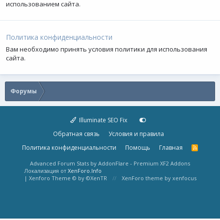
использованием сайта.
Политика конфиденциальности
Вам необходимо принять условия политики для использования
сайта.
Форумы
Illuminate SEO Fix
Обратная связь
Условия и правила
Политика конфиденциальности
Помощь
Главная
R
S
S
Advanced Forum Stats by
AddonFlare - Premium XF2 Addons
Локализация от
XenForo.Info
|
Xenforo Theme
© by ©XenTR
XenForo theme
by xenfocus