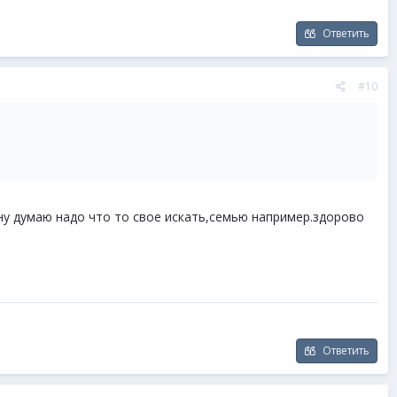
Ответить
#10
 ну думаю надо что то свое искать,семью например.здорово
Ответить