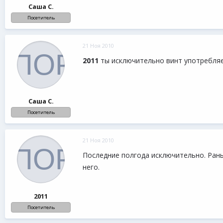
Саша С.
Посетитель
21 Ноя 2010
2011
ты исключительно винт употребля
Саша С.
Посетитель
21 Ноя 2010
Последние полгода исключительно. Рань
него.
2011
Посетитель