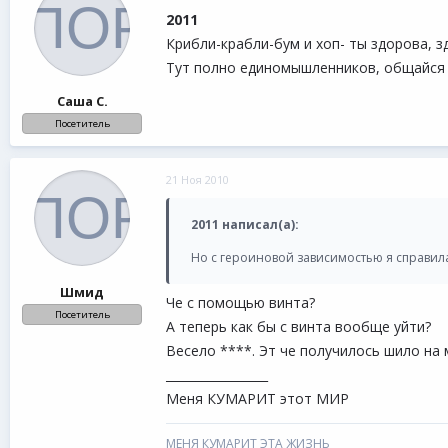
2011
Крибли-крабли-бум и хоп- ты здорова, з
Тут полно единомышленников, общайся 
Саша С.
Посетитель
21 Ноя 2010
2011 написал(а):
Но с героиновой зависимостью я справил
Шмид
Че с помощью винта?
Посетитель
А теперь как бы с винта вообще уйти?
Весело ****. Эт че получилось шило на м
_________________
Меня КУМАРИТ этот МИР
МЕНЯ КУМАРИТ ЭТА ЖИЗНЬ