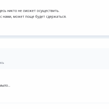
десь никто не сможет осуществить.
с нами, может поще будет сдержаться.
ась
ыло...