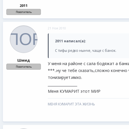
2011
Посетитель
21 Ноя 2010
2011 написал(а):
С тифы редко нынче, чаще с банок.
Шмид
У меня на районе с сала бодяжат а бан
Посетитель
***..ну че тебе сказать,сложно конечно
тонизирует.имхо.
_________________
Меня КУМАРИТ этот МИР
МЕНЯ КУМАРИТ ЭТА ЖИЗНЬ