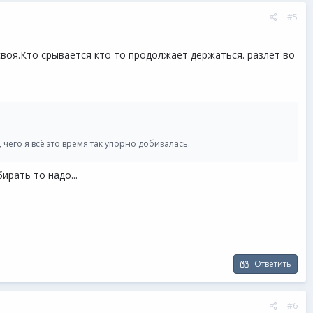
#5
 своя.Кто срывается кто то продолжает держаться. разлет во
чего я всё это время так упорно добивалась.
ирать то надо...
Ответить
#6