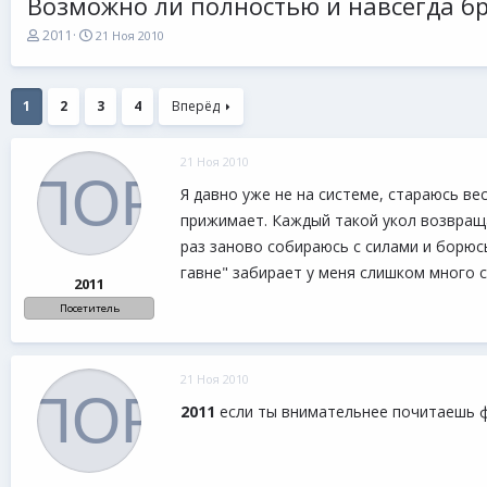
Возможно ли полностью и навсегда бр
А
Д
2011
21 Ноя 2010
в
а
т
т
о
а
р
н
1
2
3
4
Вперёд
т
а
е
ч
м
а
21 Ноя 2010
ы
л
а
Я давно уже не на системе, стараюсь в
прижимает. Каждый такой укол возвращае
раз заново собираюсь с силами и борюс
гавне" забирает у меня слишком много с
2011
Посетитель
21 Ноя 2010
2011
если ты внимательнее почитаешь фо