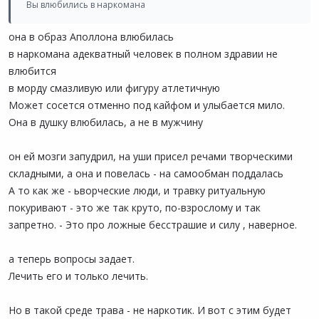
Вы влюбились в наркомана
она в образ Аполлона влюбилась
в наркомана адекватный человек в полном здравии не
влюбится
в морду смазливую или фигуру атлетичную
Может сосется отменно под кайфом и улыбается мило.
Она в душку влюбилась, а не в мужчину
он ей мозги запудрил, на уши присел речами творческими
складными, а она и повелась - на самообман поддалась
А то как же - ьворческие люди, и травку ритуальную
покуривают - это же так круто, по-взрослому и так
запретно. - Это про ложные бесстрашие и силу , наверное.
а теперь вопросы задает.
Лечить его и только лечить.
Но в такой среде трава - не наркотик. И вот с этим будет