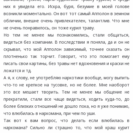
них я увидела его. Искра, буря, безумие в моей голове
возникли моментально. Он вот тот самый Апполон в земном
обличии, внешне очень привлекателен, талантлив. Что мне
не очень понравилось, он тоже курил траву.
Но тем не менее мы познакомились, стали общаться,
видеться без компании. В последствии я поняла, да и он не
скрывал, что мой Апполон зависимый, точнее сказать он
плотненько так торчит. Говорит, что это помогает ему
писать свои картины, без травы нет вдохновения и краски не
ложатся и тд.
А я, к слову, не употребляю наркотики вообще, могу выпить
что-то не крепкое на тусовке, но не более. Мне наоборот
это все мешает творить. Тем не менее мы общение не
прекратили, стали все чаще видеться, ходить куда-то, до
более близких отношений не дошло пока, но я уже понимаю,
что влюбилась в наркомана, при чем по уши.
Так вот к вам вопрос, что делать если влюбилась в
наркомана? Сильно ли страшно то, что мой краш курит