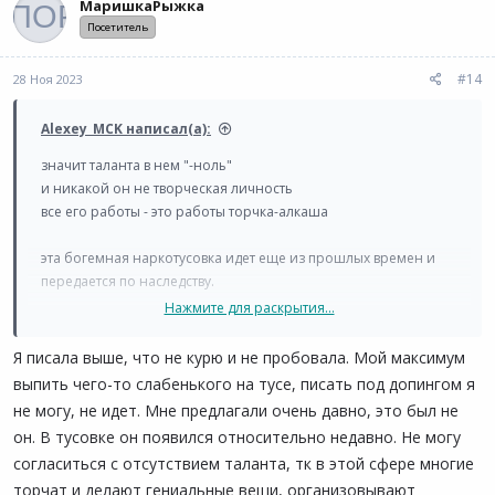
МаришкаРыжка
и
Посетитель
и
:
#14
28 Ноя 2023
Alexey_MCK написал(а):
значит таланта в нем "-ноль"
и никакой он не творческая личность
все его работы - это работы торчка-алкаша
эта богемная наркотусовка идет еще из прошлых времен и
передается по наследству.
Нажмите для раскрытия...
не удивлюсь если и ты с ним притарчиваешь
Я писала выше, что не курю и не пробовала. Мой максимум
предлагал он тебе наркоту? пробовала?
выпить чего-то слабенького на тусе, писать под допингом я
не могу, не идет. Мне предлагали очень давно, это был не
он. В тусовке он появился относительно недавно. Не могу
согласиться с отсутствием таланта, тк в этой сфере многие
торчат и делают гениальные вещи, организовывают