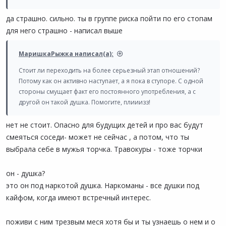
да страшно. сильно. ты в группе риска пойти по его стопам
для него страшно - написал выше
МаришкаРыжка написал(а):
Стоит ли переходить на более серьезный этап отношений?
Потому как он активно наступает, а я пока в ступоре. С одной
стороны смущает факт его постоянного употребления, а с
другой он такой душка. Помогите, плииизз!
нет не стоит. Опасно для будущих детей и про вас будут
смеяться соседи- может не сейчас , а потом, что ты
выбрала себе в мужья торчка. Травокуры - тоже торчки
он - душка?
это он под наркотой душка. Наркоманы - все душки под
кайфом, когда имеют встречный интерес.
поживи с ним трезвым меся хотя бы и ты узнаешь о нем и о