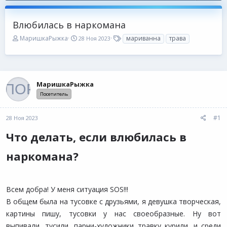
Влюбилась в наркомана
А
Д
Т
МаришкаРыжка
мариванна
трава
28 Ноя 2023
в
а
е
т
т
г
о
а
и
р
н
т
а
МаришкаРыжка
е
ч
м
а
Посетитель
ы
л
а
#1
28 Ноя 2023
Что делать, если влюбилась в
наркомана?
Всем добра! У меня ситуация SOS!!!
В общем была на тусовке с друзьями, я девушка творческая,
картины пишу, тусовки у нас своеобразные. Ну вот
выпивали, тусили, парни-художники травку курили, и среди