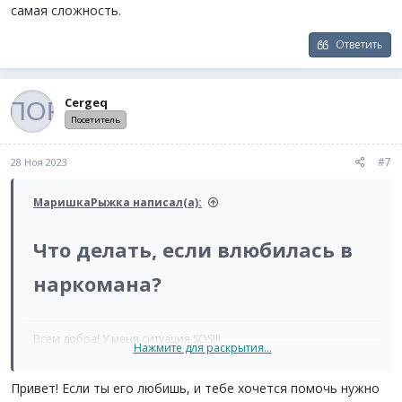
самая сложность.
Ответить
Cergeq
Посетитель
#7
28 Ноя 2023
МаришкаРыжка написал(а):
Что делать, если влюбилась в
наркомана?
Всем добра! У меня ситуация SOS!!!
Нажмите для раскрытия...
В общем была на тусовке с друзьями, я девушка творческая,
картины пишу, тусовки у нас своеобразные. Ну вот выпивали,
Привет! Если ты его любишь, и тебе хочется помочь нужно
тусили, парни-художники травку курили, и среди них я