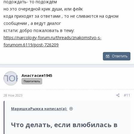
подождать- то подождём
постоянке? Стоит ли переходить на более серьезный этап
но это очередной крик души, или фейк
отношений? Потому как он активно наступает, а я пока в
ступоре. С одной стороны смущает факт его постоянного
кода приходят за ответами , то не сливаются на одном
употребления, а с другой он такой душка. Помогите, плииизз!​
сообщении , а ведут диалог
кстати: добро пожаловать в тему:
https://narcology-forum.ru/threads/znakomstvo-s-
forumom.6119/post-726209
Ответить
Анастасия1945
Посетитель
#11
28 Ноя 2023
МаришкаРыжка написал(а):
Что делать, если влюбилась в