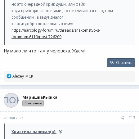
но это очередной крик души, или фейк
влюбилась в наркомана, при чем по уши.
кода приходят за ответами , то не сливаются на одном
Так вот к вам вопрос, что делать если влюбилась в наркомана?
сообщении , а ведут диалог
Сильно ли страшно то, что мой краш курит траву на
кстати: добро пожаловать в тему:
постоянке? Стоит ли переходить на более серьезный этап
https://narcology-forum.ru/threads/znakomstvo-s-
отношений? Потому как он активно наступает, а я пока в
forumom.6119/post-726209
ступоре. С одной стороны смущает факт его постоянного
употребления, а с другой он такой душка. Помогите, плииизз!​
Ну мало ли что там у человека. Ждем!
Ответить
Р
Alexey_MCK
е
а
к
ц
МаришкаРыжка
и
Посетитель
и
:
#13
28 Ноя 2023
Христина написал(а):