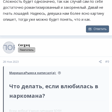
Сложность будет однозначно, так как случай сам по себе
употребления, а с другой он такой душка. Помогите, плииизз!​
А то как же - ьворческие люди, и травку ритуальную
достаточно романтизированный и закоренелый. Давай не
покуривают - это же так круто, по-взрослому и так запретно. -
гнать лошадей. Надеюсь, девушка нам более ясно картину
Это про ложные бесстрашие и силу , наверное.
опишет, тогда уже можно будет понять, что и как.
а теперь вопросы задает.
Ответить
Лечить его и только лечить.
Но в такой среде трава - не наркотик. И вот с этим будет самая
Cergeq
сложность.
Посетитель
#9
28 Ноя 2023
МаришкаРыжка написал(а):
Что делать, если влюбилась в
наркомана?
Всем добра! У меня ситуация SOS!!!