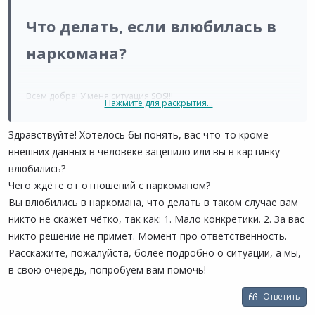
Сильно ли страшно то, что мой краш курит траву на
Что делать, если влюбилась в
постоянке? Стоит ли переходить на более серьезный этап
отношений? Потому как он активно наступает, а я пока в
наркомана?
ступоре. С одной стороны смущает факт его постоянного
употребления, а с другой он такой душка. Помогите, плииизз!​
Всем добра! У меня ситуация SOS!!!
Нажмите для раскрытия...
В общем была на тусовке с друзьями, я девушка творческая,
картины пишу, тусовки у нас своеобразные. Ну вот выпивали,
Здравствуйте! Хотелось бы понять, вас что-то кроме
тусили, парни-художники травку курили, и среди них я
внешних данных в человеке зацепило или вы в картинку
увидела его. Искра, буря, безумие в моей голове возникли
влюбились?
моментально. Он вот тот самый Апполон в земном обличии,
Чего ждёте от отношений с наркоманом?
внешне очень привлекателен, талантлив. Что мне не очень
понравилось, он тоже курил траву.
Вы влюбились в наркомана, что делать в таком случае вам
Но тем не менее мы познакомились, стали общаться,
никто не скажет чётко, так как: 1. Мало конкретики. 2. За вас
видеться без компании. В последствии я поняла, да и он не
никто решение не примет. Момент про ответственность.
скрывал, что мой Апполон зависимый, точнее сказать он
Расскажите, пожалуйста, более подробно о ситуации, а мы,
плотненько так торчит. Говорит, что это помогает ему писать
в свою очередь, попробуем вам помочь!
свои картины, без травы нет вдохновения и краски не ложатся
и тд.
Ответить
А я, к слову, не употребляю наркотики вообще, могу выпить