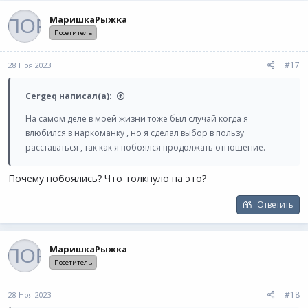
МаришкаРыжка
Посетитель
#17
28 Ноя 2023
Cergeq написал(а):
На самом деле в моей жизни тоже был случай когда я
влюбился в наркоманку , но я сделал выбор в пользу
расставаться , так как я побоялся продолжать отношение.
Почему побоялись? Что толкнуло на это?
Ответить
МаришкаРыжка
Посетитель
#18
28 Ноя 2023