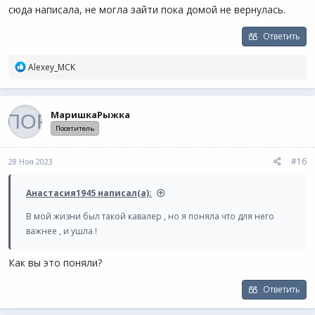
сюда написала, не могла зайти пока домой не вернулась.
Ответить
Р
Alexey_MCK
е
а
к
ц
МаришкаРыжка
и
Посетитель
и
:
#16
28 Ноя 2023
Анастасия1945 написал(а):
В мой жизни был такой кавалер , но я поняла что для него
важнее , и ушла !
Как вы это поняли?
Ответить