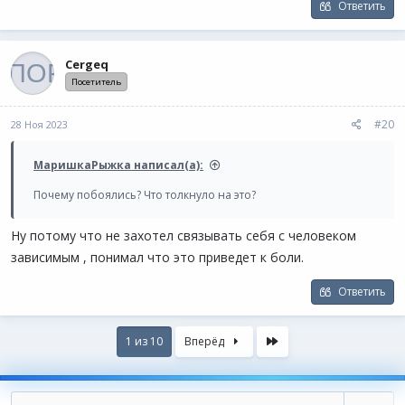
Ответить
Cergeq
Посетитель
#20
28 Ноя 2023
МаришкаРыжка написал(а):
Почему побоялись? Что толкнуло на это?
Ну потому что не захотел связывать себя с человеком
зависимым , понимал что это приведет к боли.
Ответить
Last
1 из 10
Вперёд