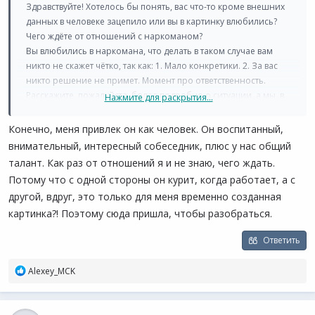
Здравствуйте! Хотелось бы понять, вас что-то кроме внешних
данных в человеке зацепило или вы в картинку влюбились?
Чего ждёте от отношений с наркоманом?
Вы влюбились в наркомана, что делать в таком случае вам
никто не скажет чётко, так как: 1. Мало конкретики. 2. За вас
никто решение не примет. Момент про ответственность.
Расскажите, пожалуйста, более подробно о ситуации, а мы, в
Нажмите для раскрытия...
свою очередь, попробуем вам помочь!
Конечно, меня привлек он как человек. Он воспитанный,
внимательный, интересный собеседник, плюс у нас общий
талант. Как раз от отношений я и не знаю, чего ждать.
Потому что с одной стороны он курит, когда работает, а с
другой, вдруг, это только для меня временно созданная
картинка?! Поэтому сюда пришла, чтобы разобраться.
Ответить
Р
Alexey_MCK
е
а
к
ц