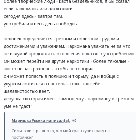
более творческие люди - каста бездельников, я бы сказал
если наркоманы или алклголики.
сегодня здесь - завтра там.
употребили и весь день свободны.
человек определяется трезвым и полезным трудом и
достижениеми и уважением. Наркомана уважать не за что.
не вздумай продолжать отношения пока он в употреблении.
Он может перейти на другие наркотики - более тяжелые -
никто не застрахован - чтобы не говорил.
он может попасть в полицию и тюрьму, да и вобще с
укурком ложиться в пастель - тоже так себе -
шалавистостью веет.
девушка скоторая имеет самооценку - наркоману в трезвом
уме не "даст"
МаришкаРыжка написал(а):
Сильно ли страшно то, что мой краш курит траву на
постоянке?