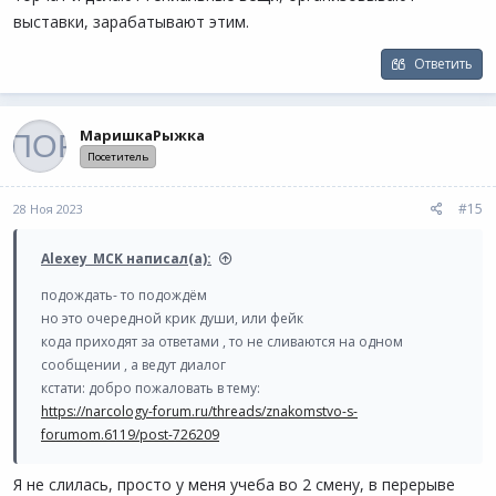
выставки, зарабатывают этим.
Ответить
МаришкаРыжка
Посетитель
#15
28 Ноя 2023
Alexey_MCK написал(а):
подождать- то подождём
но это очередной крик души, или фейк
кода приходят за ответами , то не сливаются на одном
сообщении , а ведут диалог
кстати: добро пожаловать в тему:
https://narcology-forum.ru/threads/znakomstvo-s-
forumom.6119/post-726209
Я не слилась, просто у меня учеба во 2 смену, в перерыве