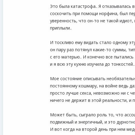
Это была катастрофа.. Я отказывалась ве
соскочить при помощи норфина, был пер
уверенность, что он-то не такой идиот, 
приплыли..
И тоскливо ему видать стало одному эту
он пару раз потянул какие-то суммы, тип
с его матерью.. И конечно все пытались 
и я всю эту кухню изучила до тонкостей.
Мое состояние описывать необязательно -
постоянному кошмару, на войне ведь даж
просто лучше секса, невозможно ни с че
ничего не держит в этой реальности, и 
Может быть, сыграло роль то, что ассоц
подвижный и энергичный, и это дурнотно
И вот когда на второй день при нем мед