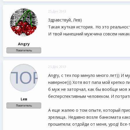
25 Дек 2013
Здравствуй, Лев)
Такая жуткая история.. Но это реальнос
И твой нынешний мужчина совсем никак
Angry
Посетитель
25 Дек 2013
Angry, с тех пор минуло много лет)) И 
наверное))) Хотя вот папа мой крепко п
б муж не заторчал, как бы вообще моя ж
бесперспективным человеком. И потратил
Lев
Посетитель
А еще жалею о том опыте, который прио
зрелища.. Недавно возле банкомата како
прошипела: отдойди от меня, урод! Все-