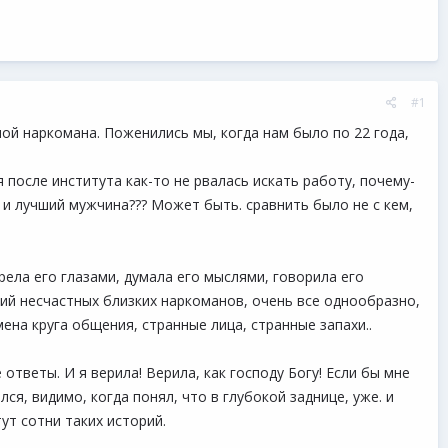
#1
ной наркомана. Поженились мы, когда нам было по 22 года,
 после института как-то не рвалась искать работу, почему-
й и лучший мужчина??? Может быть. сравнить было не с кем,
рела его глазами, думала его мыслями, говорила его
орий несчастных близких наркоманов, очень все однообразно,
мена круга общения, странные лица, странные запахи..
ответы. И я верила! Верила, как господу Богу! Если бы мне
ался, видимо, когда понял, что в глубокой заднице, уже. и
ут сотни таких историй.