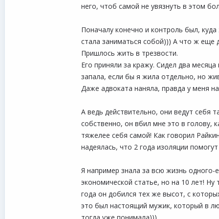
него, чтоб самой не увязнуть в этом бо
Поначалу конечно и контроль был, куда 
стала заниматься собой))) А что ж еще 
Пришлось жить в трезвости.
Его приняли за кражу. Сидел два месяца
запала, если бы я жила отдельно, но жи
Даже адвоката наняла, правда у меня на 
А ведь действительно, они ведут себя т
собственно, он вбил мне это в голову, к
тяжелее себя самой! Как говорил Райкин
надеялась, что 2 года изоляции помогут
Я например знала за всю жизнь одного-е
экономической статье, но на 10 лет! Ну 
года он добился тех же высот, с которых
это был настоящий мужик, который в люб
тогда уже понимала)))