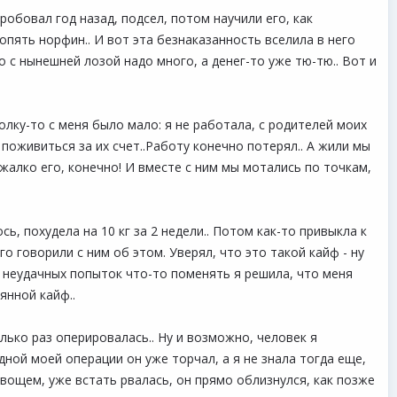
робовал год назад, подсел, потом научили его, как
пять норфин.. И вот эта безнаказанность вселила в него
то с нынешней лозой надо много, а денег-то уже тю-тю.. Вот и
толку-то с меня было мало: я не работала, с родителей моих
о поживиться за их счет..Работу конечно потерял.. А жили мы
 жалко его, конечно! И вместе с ним мы мотались по точкам,
ь, похудела на 10 кг за 2 недели.. Потом как-то привыкла к
о говорили с ним об этом. Уверял, что это такой кайф - ну
и неудачных попыток что-то поменять я решила, что меня
янной кайф..
лько раз оперировалась.. Ну и возможно, человек я
дной моей операции он уже торчал, а я не знала тогда еще,
овощем, уже встать рвалась, он прямо облизнулся, как позже