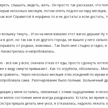
рить. слышать, видеть, жить.. Он просто так рассказал, что поп
ерыв несколько месяцев, потом опять подсел на пару месяцев, о
как все! Справится! А норфина-то и не достать! а если достать, 
 волынку тянуть... И он на меня взвалил этот вагон дерьма! Ну 
а в долг, но так как я из другого города, не вышло у него сильн
скрывать от родных, знакомых... Так было мне стыдно и гадко, и
. Насмотрелась и напробовалась..
 все как у всех, сначала отказ от еды, просто сдохнуть хотелос
е к виду смерти привыкают.. Как-то огрубела, обозлилась.. Мног
м сравнить.. Через несколько месяцев этих хождений по мукам 
попробовала сама.. Разочарование было полным.. Больничный др
иации у меня остались, связанные с этими ощущениями: я неско
е вялое состояние меня всегда раздражало. Кстати, во время о
сестра пришла делать мне укол, я отказалась, надоело лежать 