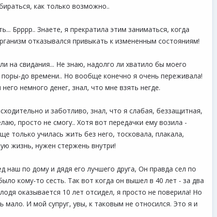
бираться, как только возможно..
... Брррр.. Знаете, я прекратила этим заниматься, когда
 организм отказывался привыкать к измененным состояниям!
ли на свидания... Не знаю, надолго ли хватило бы моего
До поры-до времени.. Но вообще конечно я очень переживала!
него немного денег, знал, что мне взять негде.
исходительно и заботливо, знал, что я слабая, беззащитная,
лаю, просто не смогу.. Хотя вот передачки ему возила -
еще только училась жить без него, тосковала, плакала,
вую жизнь, нужен стержень внутри!
д наш по дому и дядя его лучшего друга, Он правда сел по
ыло кому-то сесть. Так вот когда он вышел в 40 лет - за два
олодя оказывается 10 лет отсидел, я просто не поверила! Но
мало. И мой супруг, увы, к таковым не относился. Это я и