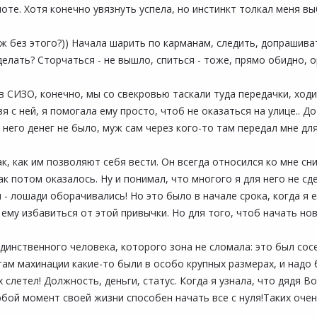
лоте. Хотя конечно увязнуть успела, но инстинкт толкал меня вы
ж без этого?)) Начала шарить по карманам, следить, допрашивать
делать? Сторчаться - не вышло, спиться - тоже, прямо обидно,
 в СИЗО, конечно, мы со свекровью таскали туда передачки, ходи
вя с ней, я помогала ему просто, чтоб не оказаться на улице.. 
него денег не было, муж сам через кого-то там передал мне для 
ак, как им позволяют себя вести. Он всегда относился ко мне сн
ак потом оказалось. Ну и понимал, что многого я для него не сде
 - лошади оборачивались! Но это было в начале срока, когда я 
 ему избавиться от этой привычки. Но для того, чтоб начать но
динственного человека, которого зона не сломала: это был сосе
там махинации какие-то были в особо крупных размерах, и надо б
 слетел! Должность, деньги, статус. Когда я узнала, что дядя В
ой момент своей жизни способен начать все с нуля!Таких очень 