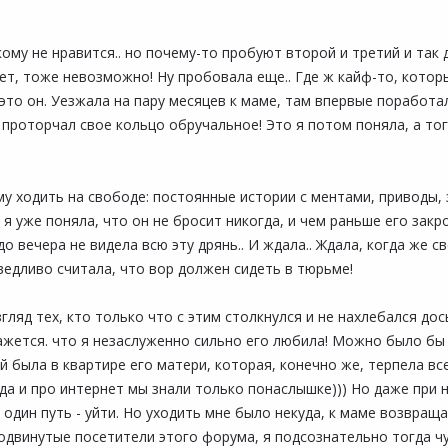
ому не нравится.. но почему-то пробуют второй и третий и так д
ет, тоже невозможно! Ну пробовала еще.. Где ж кайф-то, который
 - это он. Уезжала на пару месяцев к маме, там впервые поработ
й, проторчал свое кольцо обручальное! Это я потом поняла, а тогд
му ходить на свободе: постоянные истории с ментами, приводы,
, я уже поняла, что он не бросит никогда, и чем раньше его закр
до вечера не видела всю эту дрянь.. И ждала.. Ждала, когда же
ведливо считала, что вор должен сидеть в тюрьме!
гляд тех, кто только что с этим столкнулся и не нахлебался дос
кажется. что я незаслуженно сильно его любила! Можно было бы 
 была в квартире его матери, которая, конечно же, терпела все 
да и про интернет мы знали только понаслышке))) Но даже при 
дин путь - уйти. Но уходить мне было некуда, к маме возвраща
продвинутые посетители этого форума, я подсознательно тогда 