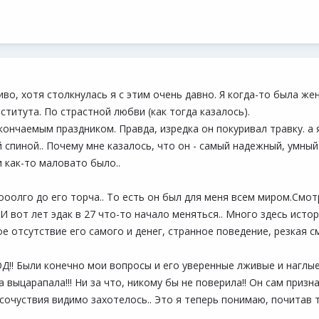
о, хотя столкнулась я с этим очень давно. Я когда-то была же
ститута. По страстной любви (как тогда казалось).
кончаемым праздником. Правда, изредка он покуривал травку. а я
 спиной.. Почему мне казалось, что он - самый надежный, умны
 как-то маловато было..
ооолго до его торча.. То есть он был для меня всем миром.Смот
) И вот лет эдак в 27 что-то начало меняться.. Много здесь ист
ое отсутствие его самого и денег, странное поведение, резкая с
Д!! Были конечно мои вопросы и его уверенные лживые и наглые 
а выцарапала!!! Ни за что, никому бы не поверила!! Он сам призн
 сочуствия видимо захотелось.. Это я теперь понимаю, почитав т