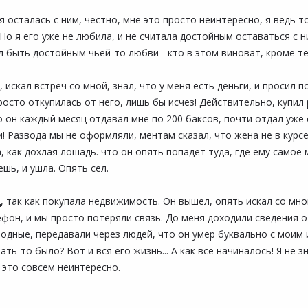
 я осталась с ним, честно, мне это просто неинтересно, я ведь
Но я его уже не любила, и не считала достойным оставаться с н
ал быть достойным чьей-то любви - кто в этом виноват, кроме т
 искал встреч со мной, знал, что у меня есть деньги, и просил 
просто откупилась от него, лишь бы исчез! Действительно, купил
 он каждый месяц отдавал мне по 200 баксов, почти отдал уже с
! Развода мы не оформляли, ментам сказал, что жена не в курсе
, как дохлая лошадь. что он опять попадет туда, где ему самое 
шь, и ушла. Опять сел.
 так как покупала недвижимость. Он вышел, опять искал со мной 
н, и мы просто потеряли связь. До меня доходили сведения о то
родные, передавали через людей, что он умер буквально с моим 
ать-то было? Вот и вся его жизнь... А как все начиналось! Я не 
 это совсем неинтересно.