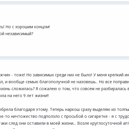
ть! Но с хорошим концом!
ой независимый?
мужчин - тоже! Но зависимых среди них не было! У меня крепкий 
ил, и вообще семью благополучной не назовешь.. Но все поправ
изнь сложилась? Я сожалею о том, что совсем не разбиралась в
а на него 9 лет жизни!!
брела благодаря этому. Теперь наркош сразу выделяю из толпы.
е-то ничтожество подползло с просьбой о сигаретке - я с труд
таки след они оставили в моей жизни... Возле круглосуточной ап