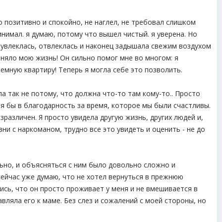
о позитивно и спокойно, не наглел, не требовал слишком
нимал. я думаю, потому что вышел чистый. я уверена. Но
, увлеклась, отвлеклась и наконец задышала свежим воздухом
еняло мою жизнь! Он сильно помог мне во многом: я
емную квартиру! Теперь я могла себе это позволить.
ла так не потому, что должна что-то там кому-то.. Просто
тя бы в благодарность за время, которое мы были счастливы.
зразличен. Я просто увидела другую жизнь, других людей и,
зни с наркоманом, трудно все это увидеть и оценить - не до
льно, и объясняться с ним было довольно сложно и
 сейчас уже думаю, что не хотел вернуться в прежнюю
ись, что он просто проживает у меня и не вмешивается в
авляла его к маме. Без слез и сожалений с моей стороны, но