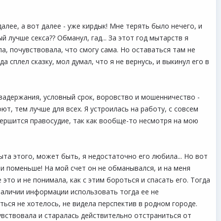
алее, а вот далее - уже кирдык! Мне терять было нечего, и
 лучше секса?? Обманул, гад... За этот год мытарств я
ала, почувствовала, что смогу сама. Но оставаться там не
а сплел сказку, мол думал, что я не вернусь, и выкинул его в
 задержания, условный срок, воровство и мошенничество -
оют, тем лучше для всех. Я устроилась на работу, с совсем
 свершится правосудие, так как вообще-то несмотря на мою
ыта этого, может быть, я недостаточно его любила... Но вот
и поменьше! На мой счет он не обманывался, и на меня
это и не понимала, как с этим бороться и спасать его. Тогда
наличии информации использовать тогда ее не
ться не хотелось, не видела перспектив в родном городе.
чувствовала и старалась действительно отстраниться от