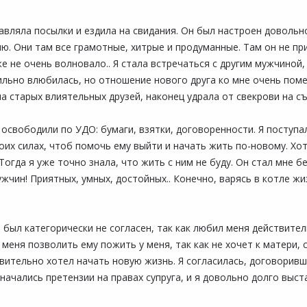
авляла посылки и ездила на свидания. Он был настроен довольн
. Они там все грамотные, хитрые и продуманные. Там он не при
же не очень волновало.. Я стала встречаться с другим мужчиной
сильно влюбилась, но отношение нового друга ко мне очень пом
а старых влиятельных друзей, наконец удрала от свекрови на съ
о освободили по УДО: бумаги, взятки, договоренности. Я поступа
моих силах, чтоб помочь ему выйти и начать жить по-новому. Хо
огда я уже точно знала, что жить с ним не буду. Он стал мне бе
ужчин! Приятных, умных, достойных.. Конечно, варясь в котле жи
н был категорически не согласен, так как любил меня действите
 меня позволить ему пожить у меня, так как не хочет к матери,
твительно хотел начать новую жизнь. Я согласилась, договоривш
 начались претензии на правах супруга, и я довольно долго выст