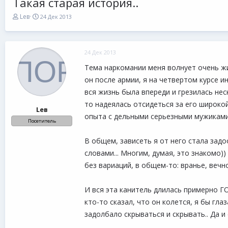
Такая старая история..
А
Д
Lев
24 Дек 2013
в
а
т
т
о
а
р
н
24 Дек 2013
т
а
е
ч
Тема наркомании меня волнует очень жив
м
а
он после армии, я на четвертом курсе ин
ы
л
а
вся жизнь была впереди и грезилась нес
то надеялась отсидеться за его широкой
Lев
опыта с дельными серьезными мужиками
Посетитель
В общем, зависеть я от него стала задо
словами... Многим, думая, это знакомо)
без вариаций, в общем-то: вранье, вечн
И вся эта канитель длилась примерно ГО
кто-то сказал, что он колется, я бы глаз
задолбало скрываться и скрывать.. Да и