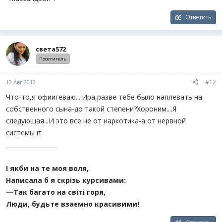
Ответить
света572
Посетитель
#12
12 Авг 2012
Что-то,я офиигеваю....Ира,разве тебе было наплевать на
собственного сына-до такой степени?Хороним....Я
следующая...И это все не от наркотика-а от нервной
системы rt
_________________
І якби на те моя воля,
Написала б я скрізь курсивами:
—Так багато на світі горя,
Люди, будьте взаємно красивими!