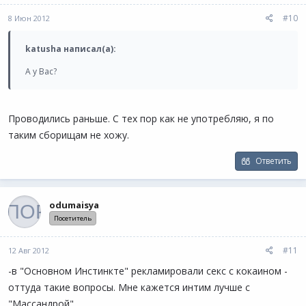
#10
8 Июн 2012
katusha написал(а):
А у Вас?
Проводились раньше. С тех пор как не употребляю, я по
таким сборищам не хожу.
Ответить
odumaisya
Посетитель
#11
12 Авг 2012
-в "Основном Инстинкте" рекламировали секс с кокаином -
оттуда такие вопросы. Мне кажется интим лучше с
"Массандрой".