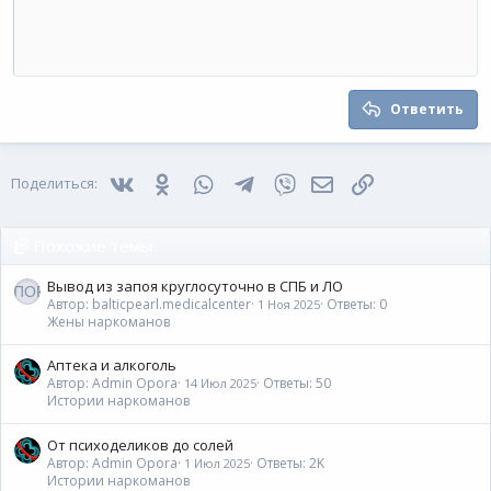
Увеличить отступ
10
Удалить черновик
По центру
Заголовок 1
Book Antiqua
Уменьшить отступ
12
Courier New
По правому краю
Заголовок 2
15
Georgia
Выравнивание текста
Ответить
Заголовок 3
18
Tahoma
22
Times New Roman
Vkontakte
Odnoklassniki
WhatsApp
Telegram
Viber
Электронная почта
Ссылка
Поделиться:
26
Trebuchet MS
Verdana
Похожие темы
Вывод из запоя круглосуточно в СПБ и ЛО
Автор: balticpearl.medicalcenter
Ответы: 0
1 Ноя 2025
Жены наркоманов
Аптека и алкоголь
Автор: Admin Opora
Ответы: 50
14 Июл 2025
Истории наркоманов
От психоделиков до солей
Автор: Admin Opora
Ответы: 2K
1 Июл 2025
Истории наркоманов