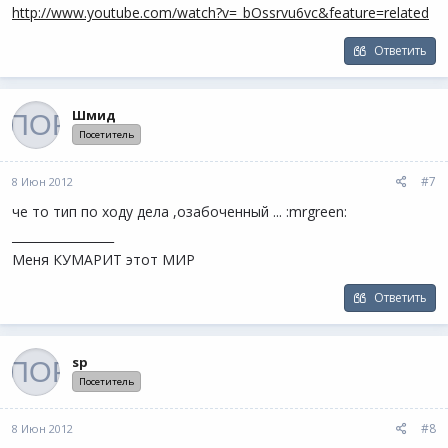
http://www.youtube.com/watch?v=_bOssrvu6vc&feature=related
Ответить
Шмид
Посетитель
#7
8 Июн 2012
че то тип по ходу дела ,озабоченный ... :mrgreen:
_________________
Меня КУМАРИТ этот МИР
Ответить
sp
Посетитель
#8
8 Июн 2012