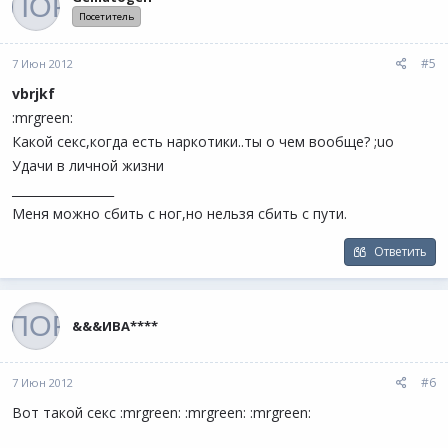
Посетитель
#5
7 Июн 2012
vbrjkf
:mrgreen:
Какой секс,когда есть наркотики..ты о чем вообще? ;uo
Удачи в личной жизни
_________________
Меня можно сбить с ног,но нельзя сбить с пути.
Ответить
&&&ИВА****
#6
7 Июн 2012
Вот такой секс :mrgreen: :mrgreen: :mrgreen: