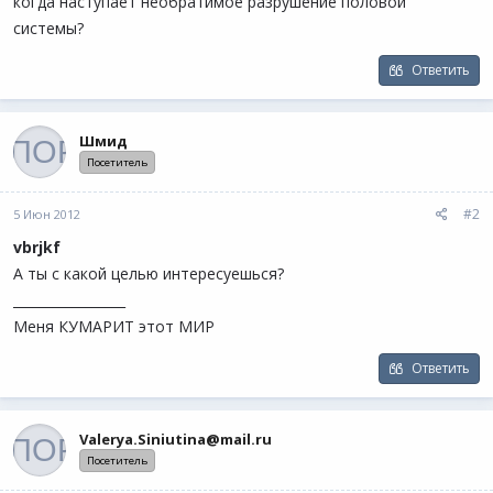
когда наступает необратимое разрушение половой
системы?
Ответить
Шмид
Посетитель
#2
5 Июн 2012
vbrjkf
А ты с какой целью интересуешься?
_________________
Меня КУМАРИТ этот МИР
Ответить
Valerya.Siniutina@mail.ru
Посетитель