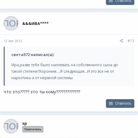
Ответить
&&&ИВА****
#13
12 Авг 2012
света572 написал(а):
Ира,разве тебе было наплевать на собственного сына-до
такой степени?Хороним....Я следующая...И это все не от
наркотика-а от нервной системы
что это????? это ты кому?????????????
Ответить
sp
Посетитель