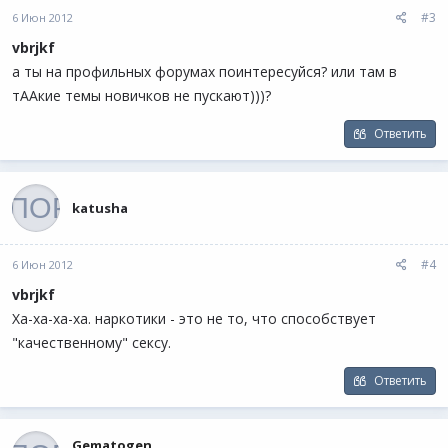
#3
6 Июн 2012
vbrjkf
а ты на профильных форумах поинтересуйся? или там в
тААкие темы новичков не пускают)))?
Ответить
katusha
#4
6 Июн 2012
vbrjkf
Ха-ха-ха-ха. наркотики - это не то, что способствует
"качественному" сексу.
Ответить
Gematogen