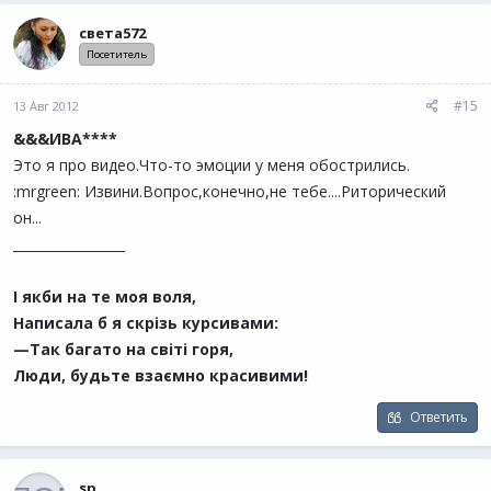
света572
Посетитель
#15
13 Авг 2012
&&&ИВА****
Это я про видео.Что-то эмоции у меня обострились.
:mrgreen: Извини.Вопрос,конечно,не тебе....Риторический
он...
_________________
І якби на те моя воля,
Написала б я скрізь курсивами:
—Так багато на світі горя,
Люди, будьте взаємно красивими!
Ответить
sp