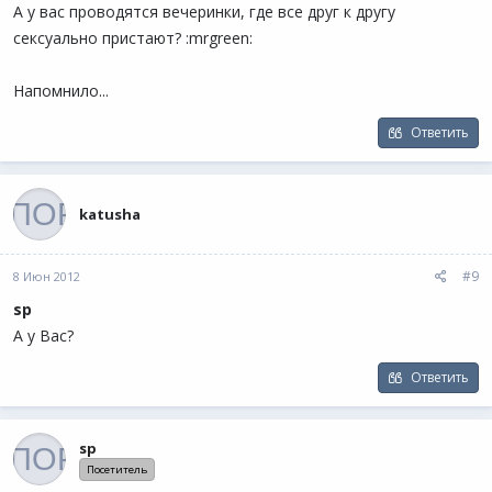
А у вас проводятся вечеринки, где все друг к другу
сексуально пристают? :mrgreen:
Напомнило...
Ответить
katusha
#9
8 Июн 2012
sp
А у Вас?
Ответить
sp
Посетитель