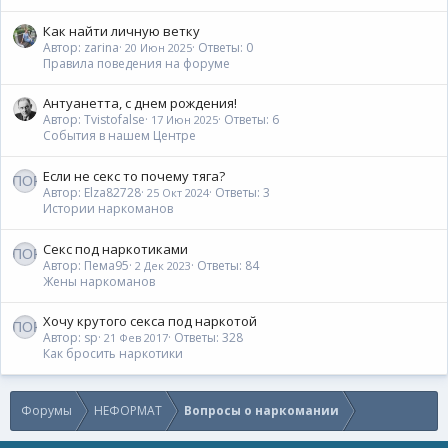
Как найти личную ветку
Автор: zarina
Ответы: 0
20 Июн 2025
Правила поведения на форуме
Антуанетта, с днем рождения!
Автор: Tvistofalse
Ответы: 6
17 Июн 2025
События в нашем Центре
Если не секс то почему тяга?
Автор: Elza82728
Ответы: 3
25 Окт 2024
Истории наркоманов
Секс под наркотиками
Автор: Пема95
Ответы: 84
2 Дек 2023
Жены наркоманов
Хочу кpyтого секса под нapкoтoй
Автор: sp
Ответы: 328
21 Фев 2017
Как бросить наркотики
Форумы
НЕФОРМАТ
Вопросы о наркомании