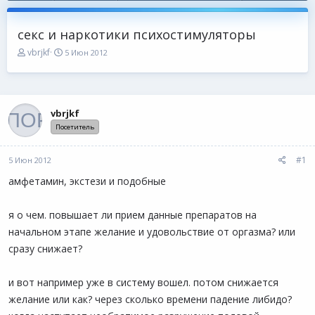
секс и наркотики психостимуляторы
А
Д
vbrjkf
5 Июн 2012
в
а
т
т
о
а
р
н
т
а
vbrjkf
е
ч
Посетитель
м
а
ы
л
а
#1
5 Июн 2012
амфетамин, экстези и подобные
я о чем. повышает ли прием данные препаратов на
начальном этапе желание и удовольствие от оргазма? или
сразу снижает?
и вот например уже в систему вошел. потом снижается
желание или как? через сколько времени падение либидо?