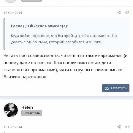
#5
15 Окт 2014
ЕленаД:33b2qcuc написал(а):
Куда пойти родителю, что бы прийти в себя хоть как-то. Что
делать с отцом сына, который озлобился и в шоке.
Читать про созависимость, читать что такое наркомания (и
почему даже во внешне благополучных семьях дети
становятся наркоманами), идти на группы взаимопомощи
близким наркоманов
Ответить
Helen
Посетитель
#6
15 Окт 2014