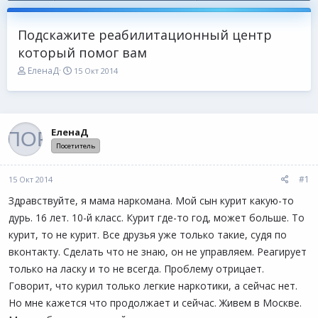
Подскажите реабилитационный центр
который помог вам
А
Д
ЕленаД
15 Окт 2014
в
а
т
т
о
а
р
н
т
а
ЕленаД
е
ч
Посетитель
м
а
ы
л
а
#1
15 Окт 2014
Здравствуйте, я мама наркомана. Мой сын курит какую-то
дурь. 16 лет. 10-й класс. Курит где-то год, может больше. То
курит, то не курит. Все друзья уже только такие, судя по
вконтакту. Сделать что не знаю, он не управляем. Реагирует
только на ласку и то не всегда. Проблему отрицает.
Говорит, что курил только легкие наркотики, а сейчас нет.
Но мне кажется что продолжает и сейчас. Живем в Москве.