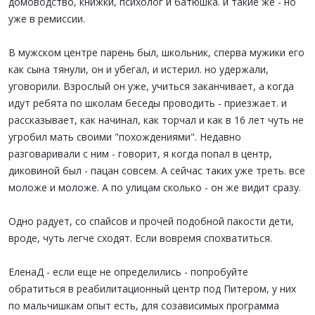
домоводство, книжки, психолог и батюшка. и такие же - но
уже в ремиссии.
В мужском центре парень был, школьник, сперва мужики его
как сына тянули, он и убегал, и истерил. но удержали,
уговорили. Взрослый он уже, учиться заканчивает, а когда
идут ребята по школам беседы проводить - приезжает. и
рассказывает, как начинал, как торчал и как в 16 лет чуть не
угробил мать своими "похождениями". Недавно
разговаривали с ним - говорит, я когда попал в центр,
диковиной был - пацан совсем. А сейчас таких уже треть. все
моложе и моложе. А по улицам сколько - он же видит сразу.
Одно радует, со спайсов и прочей подобной пакости дети,
вроде, чуть легче сходят. Если вовремя спохватиться.
ЕленаД - если еще не определились - попробуйте
обратиться в реабилитационный центр под Питером, у них
по мальчишкам опыт есть, для созависимых программа