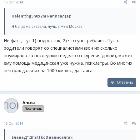
#8
15 Окт 2014
Helen":hg5n0x2m написал(а):
Я бы даже сказала, лучше НЕ в Москве. !
Не факт, тут 1) подросток, 2) что употребляет. Пусть
родители говорят со специалистами (вон их сколько
поумирало за последнюю неделю от курения дряни), может
ему помощь медицинская уже нужна, психиатры. Во многих
центрах дальних на 1000 км лес, да тайга.
Ответить
Anuta
Посетитель
#9
15 Окт 2014
ЕленаД":2hstfko3 написал(а):