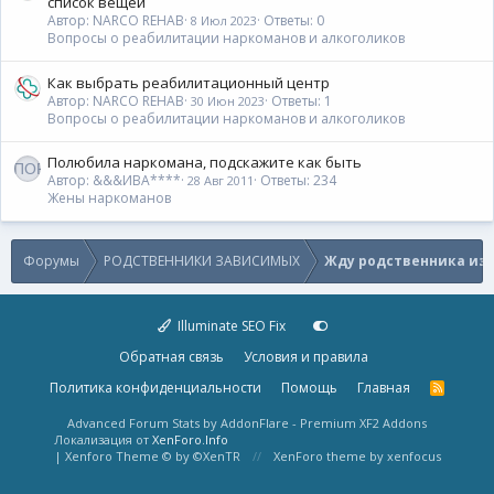
список вещей
Автор: NARCO REHAB
Ответы: 0
8 Июл 2023
Вопросы о реабилитации наркоманов и алкоголиков
Как выбрать реабилитационный центр
Автор: NARCO REHAB
Ответы: 1
30 Июн 2023
Вопросы о реабилитации наркоманов и алкоголиков
Полюбила наркомана, подскажите как быть
Автор: &&&ИВА****
Ответы: 234
28 Авг 2011
Жены наркоманов
Форумы
РОДСТВЕННИКИ ЗАВИСИМЫХ
Жду родственника из 
Illuminate SEO Fix
Обратная связь
Условия и правила
Политика конфиденциальности
Помощь
Главная
R
S
S
Advanced Forum Stats by
AddonFlare - Premium XF2 Addons
Локализация от
XenForo.Info
|
Xenforo Theme
© by ©XenTR
XenForo theme
by xenfocus