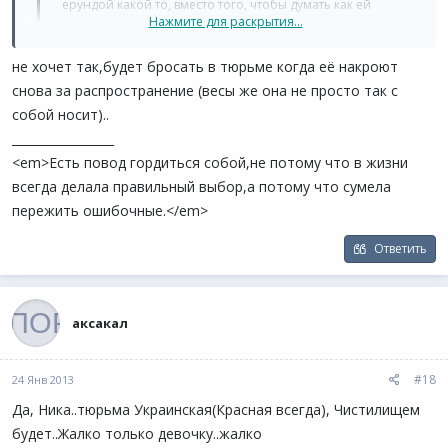
ерундой какой то, вместо того, чтобы думать как ей
Нажмите для раскрытия...
помочь и куда её отвезти на реабилитацию.
не хочет так,будет бросать в тюрьме когда её накроют
Когда она становилась на добровольный наркоучёт чтоб
Нажмите для раскрытия...
снова за распространение (весы же она не просто так с
снять статью за употребление я везде ездила с ней.И на
занятия ходила с ней.Говорили там всякий бред. Видела и
собой носит)..
наркоманов которым выдают таблетки-заменители, и таких
_________________
же как она молодых девушек и парней,и врачей которые
<em>Есть повод гордиться собой,не потому что в жизни
дерут деньги якобы за лечение. Тогда я поняла,что если она
всегда делала правильный выбор,а потому что сумела
сама не захочет это бросить НИКТО и НИКОГДА ей не
пережить ошибочные.</em>
поможет!!!!!!!! Как я понимаю на данный момент она не хочет.
Ответить
аксакал
#18
24 Янв 2013
Да, Ника..тюрьма Украинская(Красная всегда), Чистилищем
будет..Жалко только девочку..жалко