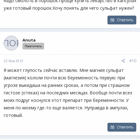
надо смолоть в порошок.Проще купить лекарство в капсулах
уже готовый порошок.Хочу понять для чего сульфат нужен?
Ответить
Anuta
Посетитель
#10
23 Янв 2013
Я может глупость сейчас вставлю. Мне магния сульфат
(магнезия) кололи почти всю беременность первую: при
угрозе выкидаша на ранних сроках, а потом при страшном
гистозе (отеках) на последних месяцах. Вообще почти всех
моих подруг коснулся этот препарат при беременности. У
меня по-моему где-то еще валяется. Нуправда в ампулах,
готовый.
Ответить