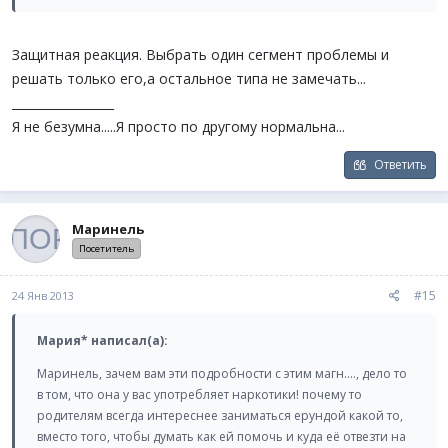
Защитная реакция. Выбрать один сегмент проблемы и
решать только его,а остальное типа не замечать...
_________________
Я не безумна.....Я просто по другому нормальна...
Ответить
Маринель
Посетитель
#15
24 Янв 2013
Mapия* написал(а):
Маринель, зачем вам эти подробности с этим магн...., дело то
в том, что она у вас употребляет наркотики! почему то
родителям всегда интереснее заниматься ерундой какой то,
вместо того, чтобы думать как ей помочь и куда её отвезти на