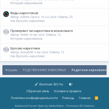
Истории наркоманов
Виды наркотиков
Автор: Admin Opora
Ответы: 25
14 Сен 2024
Как бросить наркотики
Проверяют ли наркотики в военкомате
Автор: Vettel
Ответы: 12
29 Авг 2024
Истории наркоманов
Бросаю наркотики
Автор: Анна500
Ответы: 12
9 Авг 2024
Как бросить наркотики
Форумы
РОДСТВЕННИКИ ЗАВИСИМЫХ
Родители наркоманов
Illuminate SEO Fix
Обратная связь
Условия и правила
Политика конфиденциальности
Помощь
Главная
R
S
S
Advanced Forum Stats by
AddonFlare - Premium XF2 Addons