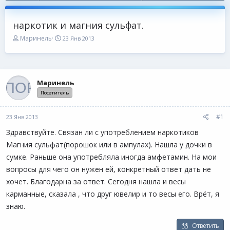
наркотик и магния сульфат.
А
Д
Маринель
23 Янв 2013
в
а
т
т
о
а
р
н
т
а
Маринель
е
ч
Посетитель
м
а
ы
л
а
#1
23 Янв 2013
Здравствуйте. Связан ли с употреблением наркотиков
Магния сульфат(порошок или в ампулах). Нашла у дочки в
сумке. Раньше она употребляла иногда амфетамин. На мои
вопросы для чего он нужен ей, конкретный ответ дать не
хочет. Благодарна за ответ. Сегодня нашла и весы
карманные, сказала , что друг ювелир и то весы его. Врёт, я
знаю.
Ответить