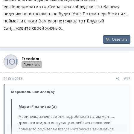
ее..Переломайте это..Сейчас она заблудшая..По Вашему
видению понятно жить не будет..Уже..Потом..перебеситься,
поймет..и в ноги Вам хлопнется(как тот Блудный
сын),..живите своей жизнью..
Ответить
Freedom
Посетитель
#17
24 Янв 2013
Маринель написал(а):
Mapия* написал(а):
Маринель, зачем вам эти подробности с этим магн....,
дело то в том, что она у вас употребляет наркотики!
почему то родителям всегда интереснее заниматься