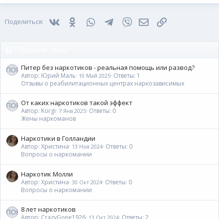
22
Times New Roman
Vkontakte
Odnoklassniki
WhatsApp
Telegram
Viber
Электронная почта
Ссылка
Поделиться:
26
Trebuchet MS
Verdana
Похожие темы
Питер без наркотиков - реальная помощь или развод?
Автор: Юрий Маль
Ответы: 1
10 Май 2025
Отзывы о реабилитационных центрах наркозависимых
От каких наркотиков такой эффект
Автор: Korgi
Ответы: 0
7 Янв 2025
Жены наркоманов
Наркотики в Голландии
Автор: Христина
Ответы: 0
13 Ноя 2024
Вопросы о наркомании
Наркотик Молли
Автор: Христина
Ответы: 0
30 Окт 2024
Вопросы о наркомании
8 лет наркотиков
Автор: CrazyGone1926
Ответы: 2
13 Окт 2024