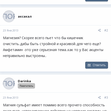
аксакал
#2
23 Янв 2013
Магнезия? Скорее всего пьет что бы кишечник
очистить..дабы быть стройной и красивой..для чего еще?
Амфетамин -это уже серьезная тема..как то у Вас акценты
неправильно выстроены..
Ответить
Darinka
Посетитель
#3
23 Янв 2013
Магния сульфат имеет помимо всего прочего способность
оказывать успокаивающее действие на нервную систему, но