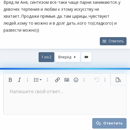
Вряд ли Аня, синтезом все-таки чаще парни занимаются..у
девочек терпения и любви к этому искусству не
хватает..Продажи прямые..да..там царицы..чувствуют
людей..кому то можно и в долг дать..кого то(сладкого) и
развести можно))
Ответить
Last
1 из 2
Вперёд
Нумерованный список
Жирный
Курсив
Дополнительно...
Список
Дополнительно...
Вставить ссылку
Вставить изображение
Смайлы
Дополнительно...
Отменить
Дополнительн
Предп
Маркированный список
Напишите свой ответ...
По левому краю
9
Обычный
Сохранить черновик
Arial
Размер шрифта
Выравнивание
Цитата
Повторить
Медиа
Переключить режим работы редактора
Цвет текста
Формат параграфа
Вставить таблицу
Удалить форматирование
Шрифт
Вставить горизонтальную линию
Черновики
Зачёркнутый
Спойлер
Подчёркнутый
Код
Однострочный код
Однострочный спойлер
Увеличить отступ
10
Удалить черновик
По центру
Заголовок 1
Book Antiqua
Уменьшить отступ
12
Courier New
По правому краю
Заголовок 2
15
Georgia
Выравнивание текста
Ответить
Заголовок 3
18
Tahoma