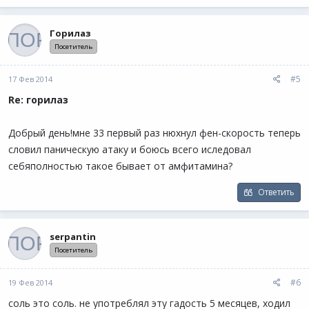
Горилаз
Посетитель
#5
17 Фев 2014
Re: горилаз
Добрый день!мне 33 первый раз нюхнул фен-скорость теперь
словил паническую атаку и боюсь всего иследовал
себяполностью такое бывает от амфитамина?
Ответить
serpantin
Посетитель
#6
19 Фев 2014
соль это соль. не употреблял эту гадость 5 месяцев, ходил