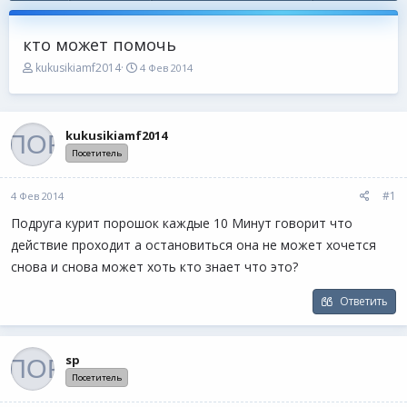
кто может помочь
А
Д
kukusikiamf2014
4 Фев 2014
в
а
т
т
о
а
р
н
kukusikiamf2014
т
а
е
ч
Посетитель
м
а
ы
л
#1
4 Фев 2014
а
Подруга курит порошок каждые 10 Минут говорит что
действие проходит а остановиться она не может хочется
снова и снова может хоть кто знает что это?
Ответить
sp
Посетитель