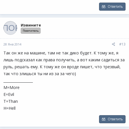
Ответить
Извините
Посетитель
#13
28 Янв 2014
Так он же на машине, там не так дико будет. К тому же, я
лишь подсказал как права получить, а вот каким садиться за
руль, решать ему. К тому же он вроде пишет, что трезвый,
так что злишься ты ни из за за чего)
_________________
M=More
E=Evil
T=Than
H=Hell
Ответить