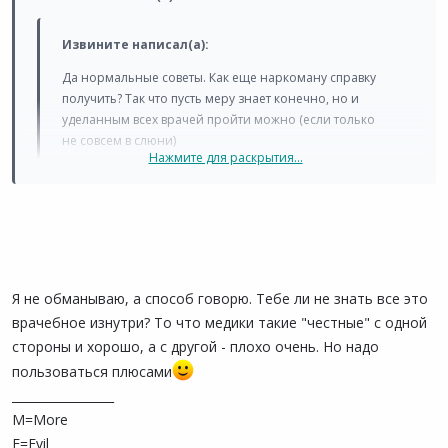
Извините написал(а):
Да нормальные советы. Как еще наркоману справку
получить? Так что пусть меру знает конечно, но и
уделанным всех врачей пройти можно (если только
не совсем в слюни)
Нажмите для раскрытия...
Эх.Алексей..Тебе пора тему создать.Как всех обмануть)
Нажмите для раскрытия...
Я не обманываю, а способ говорю. Тебе ли не знать все это
врачебное изнутри? То что медики такие "честные" с одной
стороны и хорошо, а с другой - плохо очень. Но надо
пользоваться плюсами
_________________
M=More
E=Evil