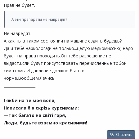
Прав не будет.
А эти препараты не навредят?
Не навредят.
А как ты в таком состоянии на машине ездить будешь?
Да и тебе нарколога(и не только...целую медкомиссию) надо
будет на права проходить.Он тебе разрешение не
выдаст.Если будут присутствовать перечисленные тобой
симптомы.И давление должно быть в
норме.Вообщем.Лечись.
_________________
І якби на те моя воля,
Написала б я скрізь курсивами:
—Так багато на світі горя,
Люди, будьте взаємно красивими!
Ответить