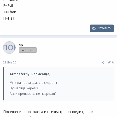
E=Evil
T=Than
H=Hell
Ответить
sp
Посетитель
#16
28 Янв 2014
Atmosfernyi написал(а):
Мне на права сдавать скоро =(
Ну месяца через 3.
А эти препараты не навредят?
Посещение нарколога и психиатра навредит, если