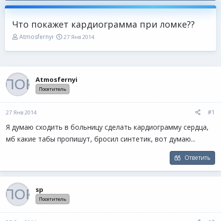
Что покажет кардиограмма при ломке??
А
Д
Atmosfernyi
27 Янв 2014
в
а
т
т
о
а
р
н
т
а
Atmosfernyi
е
ч
Посетитель
м
а
ы
л
а
#1
27 Янв 2014
Я думаю сходить в больницу сделать кардиограмму сердца,
мб какие табы пропишут, бросил синтетик, вот думаю...
Ответить
sp
Посетитель