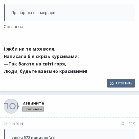
Препараты не навредят.
Cогласна.
_________________
І якби на те моя воля,
Написала б я скрізь курсивами:
—Так багато на світі горя,
Люди, будьте взаємно красивими!
Ответить
Извините
Посетитель
#19
28 Янв 2014
света572 написал(а):