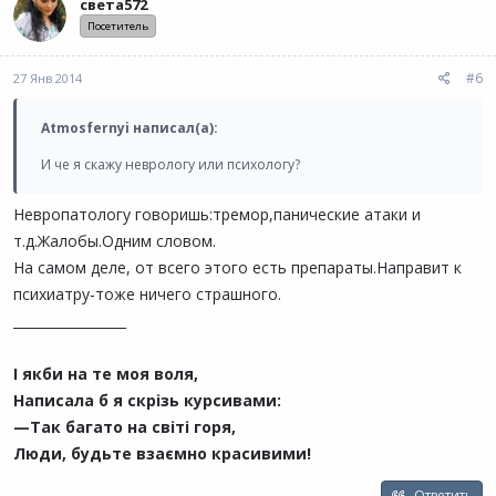
света572
Посетитель
#6
27 Янв 2014
Atmosfernyi написал(а):
И че я скажу неврологу или психологу?
Невропатологу говоришь:тремор,панические атаки и
т.д.Жалобы.Одним словом.
На самом деле, от всего этого есть препараты.Направит к
психиатру-тоже ничего страшного.
_________________
І якби на те моя воля,
Написала б я скрізь курсивами:
—Так багато на світі горя,
Люди, будьте взаємно красивими!
Ответить